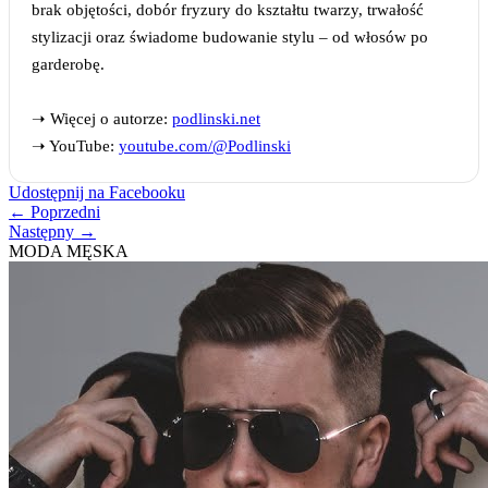
brak objętości, dobór fryzury do kształtu twarzy, trwałość
stylizacji oraz świadome budowanie stylu – od włosów po
garderobę.
➝ Więcej o autorze:
podlinski.net
➝ YouTube:
youtube.com/@Podlinski
Udostępnij na Facebooku
← Poprzedni
Następny →
MODA MĘSKA