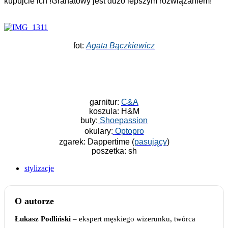
kupujcie ich !Granatowy jest dużo lepszym rozwiązaniem!
fot:
Agata Bączkiewicz
garnitur:
C&A
koszula: H&M
buty:
Shoepassion
okulary:
Optopro
zgarek: Dappertime (
pasujący
)
poszetka: sh
stylizacje
O autorze
Łukasz Podliński
– ekspert męskiego wizerunku, twórca