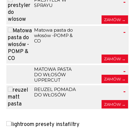
-
SPRAYU
ZAMÓW →
Matowa pasta do
-
włosów -POMP &
CO
ZAMÓW →
MATOWA PASTA
-
DO WŁOSÓW
ZAMÓW →
UPPERCUT
REUZEL POMADA
-
DO WŁOSÓW
ZAMÓW →