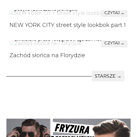
Nowego Jorku. Czyli „outfit of the day” z mojego
pobytu i zwiedzania jednego...
CZYTAJ →
NEW YORK CITY street style lookbok part 1
Przerwałem wylegiwanie się w basenie, żeby w
końcu przygotować coś na bloga. Wykorzystaliśmy
uwielbiane przez fotografów „golden hour”, czyli...
CZYTAJ →
Zachód słońca na Florydzie
STARSZE →