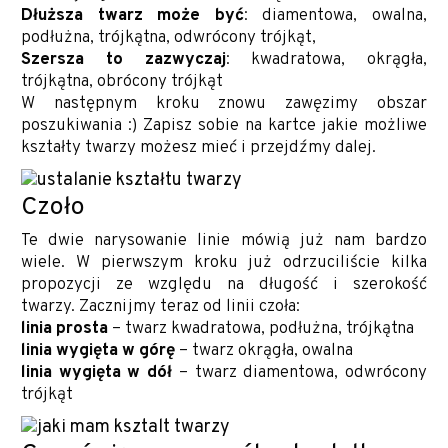
Dłuższa twarz może być
: diamentowa, owalna,
podłużna, trójkątna, odwrócony trójkąt,
Szersza to zazwyczaj
: kwadratowa, okrągła,
trójkątna, obrócony trójkąt
W następnym kroku znowu zawęzimy obszar
poszukiwania :) Zapisz sobie na kartce jakie możliwe
kształty twarzy możesz mieć i przejdźmy dalej.
Czoło
Te dwie narysowanie linie mówią już nam bardzo
wiele. W pierwszym kroku już odrzuciliście kilka
propozycji ze względu na długość i szerokość
twarzy. Zacznijmy teraz od linii czoła:
linia prosta
– twarz kwadratowa, podłużna, trójkątna
linia wygięta w górę
– twarz okrągła, owalna
linia wygięta w dół
– twarz diamentowa, odwrócony
trójkąt