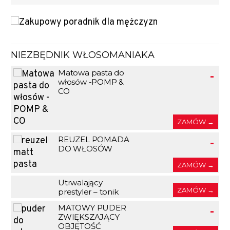
NIEZBĘDNIK WŁOSOMANIAKA
Matowa pasta do
-
włosów -POMP &
CO
ZAMÓW →
REUZEL POMADA
-
DO WŁOSÓW
ZAMÓW →
Utrwalający
-
ZAMÓW →
prestyler – tonik
MATOWY PUDER
-
ZWIĘKSZAJĄCY
OBJĘTOŚĆ