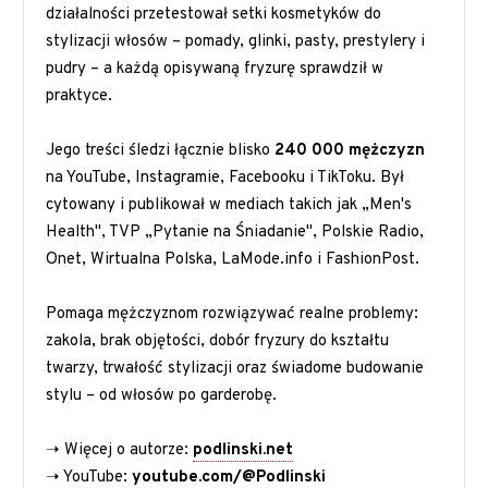
działalności przetestował setki kosmetyków do
stylizacji włosów – pomady, glinki, pasty, prestylery i
pudry – a każdą opisywaną fryzurę sprawdził w
praktyce.
Jego treści śledzi łącznie blisko
240 000 mężczyzn
na YouTube, Instagramie, Facebooku i TikToku. Był
cytowany i publikował w mediach takich jak „Men's
Health", TVP „Pytanie na Śniadanie", Polskie Radio,
Onet, Wirtualna Polska, LaMode.info i FashionPost.
Pomaga mężczyznom rozwiązywać realne problemy:
zakola, brak objętości, dobór fryzury do kształtu
twarzy, trwałość stylizacji oraz świadome budowanie
stylu – od włosów po garderobę.
➝ Więcej o autorze:
podlinski.net
➝ YouTube:
youtube.com/@Podlinski