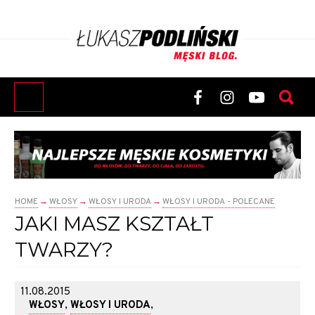
HOME
→
WŁOSY
→
WŁOSY I URODA
→
WŁOSY I URODA - POLECANE
JAKI MASZ KSZTAŁT
TWARZY?
11.08.2015
WŁOSY
,
WŁOSY I URODA
,