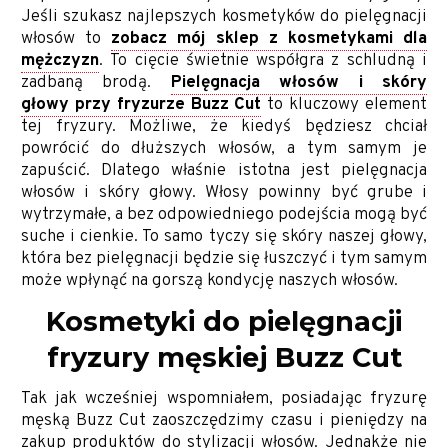
Jeśli szukasz najlepszych kosmetyków do pielęgnacji
włosów to
zobacz mój sklep z kosmetykami dla
mężczyzn
. To cięcie świetnie współgra z schludną i
zadbaną brodą.
Pielęgnacja włosów i skóry
głowy przy fryzurze Buzz Cut
to kluczowy element
tej fryzury. Możliwe, że kiedyś będziesz chciał
powrócić do dłuższych włosów, a tym samym je
zapuścić. Dlatego właśnie istotna jest pielęgnacja
włosów i skóry głowy. Włosy powinny być grube i
wytrzymałe, a bez odpowiedniego podejścia mogą być
suche i cienkie. To samo tyczy się skóry naszej głowy,
która bez pielęgnacji będzie się łuszczyć i tym samym
może wpłynąć na gorszą kondycję naszych włosów.
Kosmetyki do pielęgnacji
fryzury męskiej Buzz Cut
Tak jak wcześniej wspomniałem, posiadając fryzurę
męską Buzz Cut zaoszczędzimy czasu i pieniędzy na
zakup produktów do stylizacji włosów. Jednakże nie