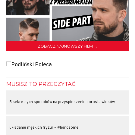
ZOBACZ NAJNOWSZY FILM →
MUSISZ TO PRZECZYTAĆ
5 sekretnych sposobów na przyspieszenie porostu włosów
układanie męskich fryzur – #handsome