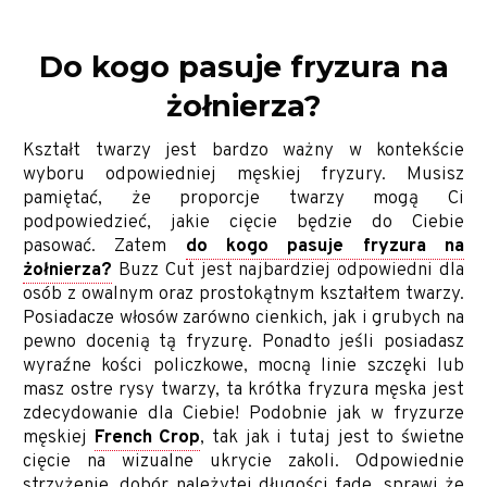
Do kogo pasuje fryzura na
żołnierza?
Kształt twarzy jest bardzo ważny w kontekście
wyboru odpowiedniej męskiej fryzury. Musisz
pamiętać, że proporcje twarzy mogą Ci
podpowiedzieć, jakie cięcie będzie do Ciebie
pasować. Zatem
do kogo pasuje fryzura na
żołnierza?
Buzz Cut jest najbardziej odpowiedni dla
osób z owalnym oraz prostokątnym kształtem twarzy.
Posiadacze włosów zarówno cienkich, jak i grubych na
pewno docenią tą fryzurę. Ponadto jeśli posiadasz
wyraźne kości policzkowe, mocną linie szczęki lub
masz ostre rysy twarzy, ta krótka fryzura męska jest
zdecydowanie dla Ciebie! Podobnie jak w fryzurze
męskiej
French Crop
, tak jak i tutaj jest to świetne
cięcie na wizualne ukrycie zakoli. Odpowiednie
strzyżenie, dobór należytej długości fade, sprawi że