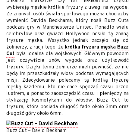
piłkarze, siatkarze czy też lekkoatleci często
wybierają męskie krótkie fryzury z uwagi na wygodę.
Ze znanych osób świata sportowego można chociażby
wymienić Davida Beckhama, który nosił Buzz Cuta
podczas gry w Manchesterze United. Ponadto wielu
celebrytów oraz gwiazd Hollywood nosiło tą znaną
fryzurę męską. Wszystko jednak zaczęło się od
żołnierzy, z racji tego, że
krótka fryzura męska Buzz
Cut
była idealna dla wojskowych. Głównym powodem
jest oczywiście znów wygoda oraz użytkowość
fryzury. Dzięki temu żołnierze mieli pewność, że nie
będą im przeszkadzały włosy podczas wymagających
misji. Zdecydowanie polecamy tą krótką fryzurę
męską każdemu, kto nie chce spędzać czasu przed
lustrem, a ponadto zaoszczędzić czasu i pieniędzy na
stylizację kosmetykami do włosów. Buzz Cut to
fryzura, która posiada długość fade około 3mm oraz
długość góry około 6mm.
Buzz Cut – David Beckham