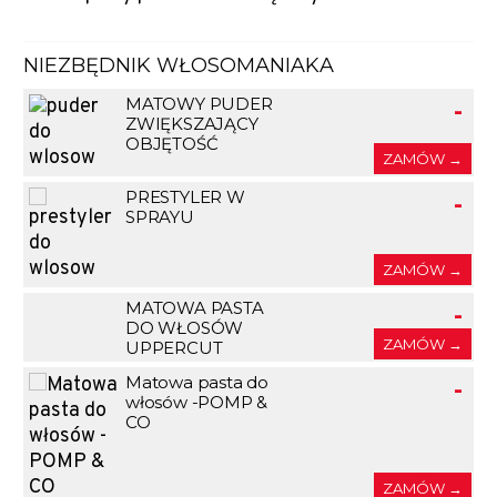
NIEZBĘDNIK WŁOSOMANIAKA
MATOWY PUDER
-
ZWIĘKSZAJĄCY
OBJĘTOŚĆ
ZAMÓW →
PRESTYLER W
-
SPRAYU
ZAMÓW →
MATOWA PASTA
-
DO WŁOSÓW
ZAMÓW →
UPPERCUT
Matowa pasta do
-
włosów -POMP &
CO
ZAMÓW →